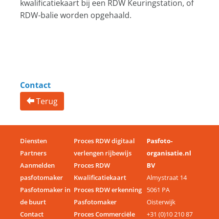
kwalificatiekaart bij een RDW Keuringstation, of
RDW-balie worden opgehaald.
Contact
Terug
Diensten
Proces RDW digitaal
Pasfoto-
Partners
verlengen rijbewijs
organisatie.nl
Aanmelden
Proces RDW
BV
pasfotomaker
Kwalificatiekaart
Almystraat 14
Pasfotomaker in
Proces RDW erkenning
5061 PA
de buurt
Pasfotomaker
Oisterwijk
Contact
Proces Commerciële
+31 (0)10 210 87