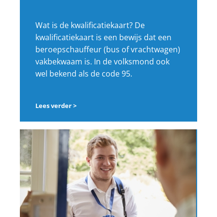
Wat is de kwalificatiekaart? De
kwalificatiekaart is een bewijs dat een
beroepschauffeur (bus of vrachtwagen)
vakbekwaam is. In de volksmond ook
wel bekend als de code 95.
Lees verder >