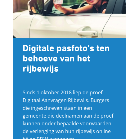
Digitale pasfoto’s ten
behoeve van het
rijbewijs
Sinds 1 oktober 2018 liep de proef
Digitaal Aanvragen Rijbewijs. Burgers
die ingeschreven staan in een
gemeente die deelnamen aan de proef
kunnen onder bepaalde voorwaarden
de verlenging van hun rijbewijs online